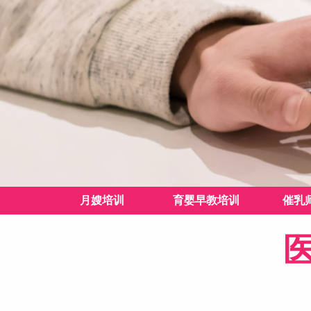
月嫂培训
育婴早教培训
催乳