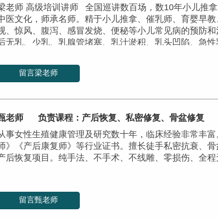
梁老师 高级培训讲师 全国巡讲数百场，数10年小儿推
中医文化，师承名师。精于小儿推拿、催乳师、育婴早教
视、惊风、腹泻、感冒发烧、便秘等小儿常见病的预防和
后无乳、少乳、乳腺管堵塞、乳汁淤积、乳头凹陷、急性
乳学员的高度认可。
留言梁老师
甄老师
负责课程：产后恢复、私密修复、骨盆修复
从事女性生殖健康管理及研究数十年，临床经验非常丰富
师》《产后康复师》等行业证书。擅长徒手私密抗衰、骨
产后恢复项目。纯手法、不手术、不线雕、零损伤、全程
留言甄老师