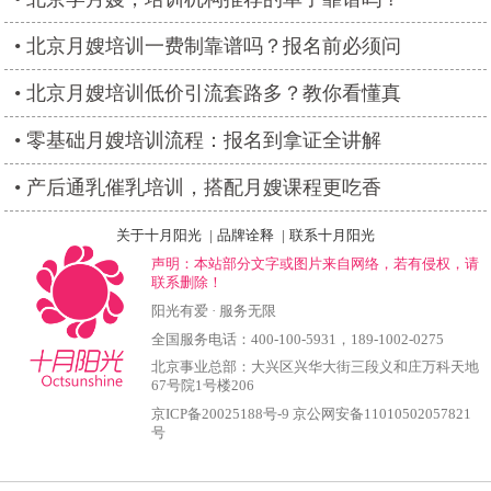
北京月嫂培训一费制靠谱吗？报名前必须问
北京月嫂培训低价引流套路多？教你看懂真
零基础月嫂培训流程：报名到拿证全讲解
产后通乳催乳培训，搭配月嫂课程更吃香
关于十月阳光
|
品牌诠释
|
联系十月阳光
声明：本站部分文字或图片来自网络，若有侵权，请
联系删除！
阳光有爱 · 服务无限
全国服务电话：
400-100-5931
，189-1002-0275
北京事业总部：大兴区兴华大街三段义和庄万科天地
67号院1号楼206
京ICP备20025188号-9
京公网安备11010502057821
号