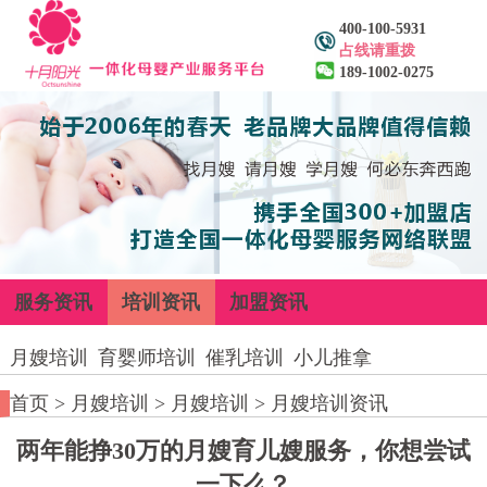
400-100-5931
占线请重拨
189-1002-0275
服务资讯
培训资讯
加盟资讯
月嫂培训
育婴师培训
催乳培训
小儿推拿
首页
>
月嫂培训
>
月嫂培训
>
月嫂培训资讯
两年能挣30万的月嫂育儿嫂服务，你想尝试
一下么？