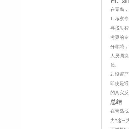
四、如
在青岛，
1. 考
寻找失智
考察的专
分领域，
人员调换
员。
2. 设
即使是通
的真实反
总结
在青岛找
力”这三