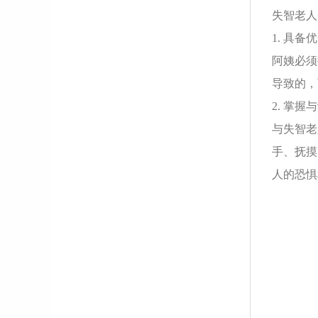
失智老人
1. 具
阿姨必须
导致的，
2. 掌
与失智老
手、抚摸
人的恐惧